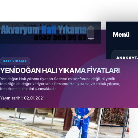
Ana Sayfa
/
Blog
/
Yenidoğan Halı yıkama fiyatları
ANASAYF
HALI YIKAMA
YENIDOĞAN HALI YIKAMA FIYATLARI
HIZMETL
Yenidoğan Halı yıkama fiyatları Sadece ev konforuna değil, hijyenik
temizliğe de değer veriyorsanız firmamız Halı yıkama ve koltuk yıkama,
temizleme hizmetini sunmaktadır.
ÜRÜNLER
Yayın tarihi: 02.01.2021
BLOG
GALERI