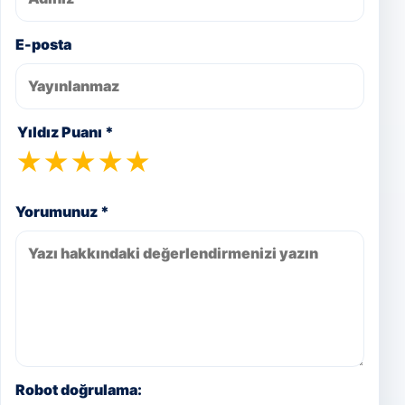
E-posta
Yıldız Puanı *
★
★
★
★
★
Yorumunuz *
Robot doğrulama: