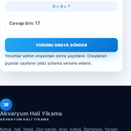
9 + 8 = ?
YORUMU ONAYA GÖNDER
Yorumlar admin onayından sonra yayınlanır. Onaylanan
puanlar sayfanın yıldız schema verisine eklenir.
3E
Akvaryum Hali Yikama
AKVARYUM HALI YIKAMA
Koltuk, hali, Yatak, Stor perde, Araç, koltuk, Battaniye, Yorgan