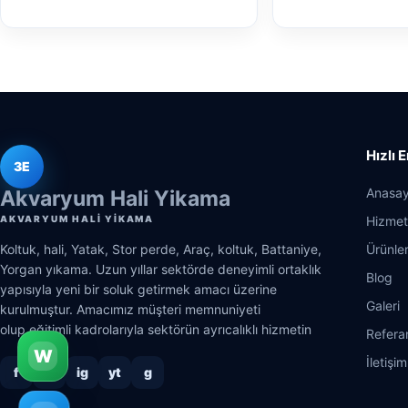
Hızlı 
3E
Anasay
Akvaryum Hali Yikama
AKVARYUM HALI YIKAMA
Hizmet
Koltuk, hali, Yatak, Stor perde, Araç, koltuk, Battaniye,
Ürünle
Yorgan yıkama. Uzun yıllar sektörde deneyimli ortaklık
Blog
yapısıyla yeni bir soluk getirmek amacı üzerine
Galeri
kurulmuştur. Amacımız müşteri memnuniyeti
olup,eğitimli kadrolarıyla sektörün ayrıcalıklı hizmetin
Refera
W
İletişim
f
x
ig
yt
g