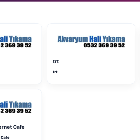
trt
trt
ernet Cafe
 Cafe