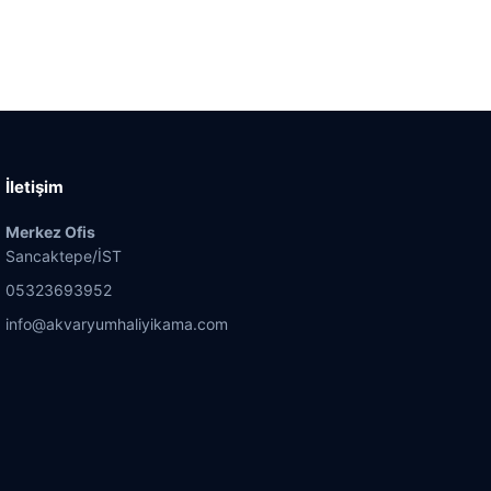
İletişim
Merkez Ofis
Sancaktepe/İST
05323693952
info@akvaryumhaliyikama.com