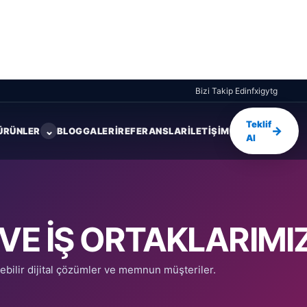
Bizi Takip Edin
f
x
ig
yt
g
Teklif
→
⌄
ÜRÜNLER
BLOG
GALERI
REFERANSLAR
İLETIŞIM
Al
 VE IŞ ORTAKLARIMI
ebilir dijital çözümler ve memnun müşteriler.