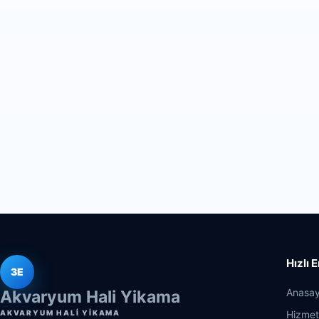
Hızlı 
3E
Anasay
Akvaryum Hali Yikama
AKVARYUM HALI YIKAMA
Hizmet