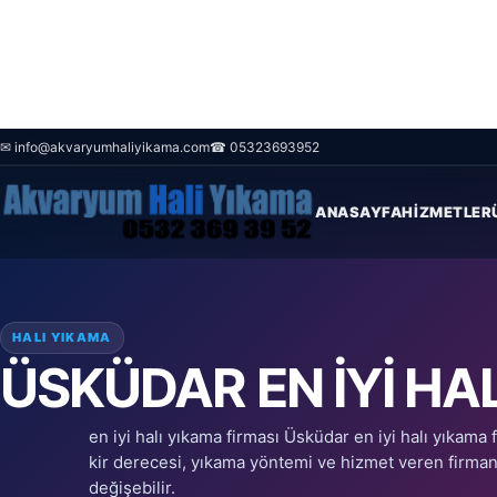
✉ info@akvaryumhaliyikama.com
☎ 05323693952
Ana Sayfa
/
Blog
/
Üsküdar en iyi halı yıkama firması
ANASAYFA
HIZMETLER
HALI YIKAMA
ÜSKÜDAR EN IYI HA
en iyi halı yıkama firması Üsküdar en iyi halı yıkama f
kir derecesi, yıkama yöntemi ve hizmet veren firmanın
değişebilir.