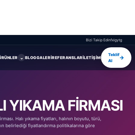
Bizi Takip Edin
f
x
ig
yt
g
Teklif
→
⌄
ÜRÜNLER
BLOG
GALERI
REFERANSLAR
İLETIŞIM
Al
LI YIKAMA FIRMASI
irması. Halı yıkama fiyatları, halının boyutu, türü,
 belirlediği fiyatlandırma politikalarına göre