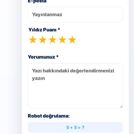
E-posta
Yıldız Puanı *
★
★
★
★
★
Yorumunuz *
Robot doğrulama:
5 + 5 = ?