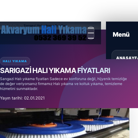
Ana Sayfa
/
Blog
/
Sarıgazi Halı yıkama fiyatları
ANASAYF
HALI YIKAMA
SARIGAZI HALI YIKAMA FIYATLARI
HIZMETL
Sarıgazi Halı yıkama fiyatları Sadece ev konforuna değil, hijyenik temizliğe
de değer veriyorsanız firmamız Halı yıkama ve koltuk yıkama, temizleme
hizmetini sunmaktadır.
ÜRÜNLER
Yayın tarihi: 02.01.2021
BLOG
GALERI