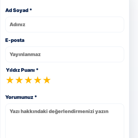
Ad Soyad *
E-posta
Yıldız Puanı *
★
★
★
★
★
Yorumunuz *