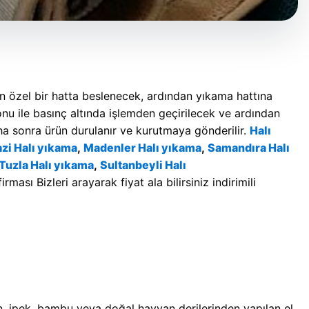
n özel bir hatta beslenecek, ardından yıkama hattına
u ile basınç altında işlemden geçirilecek ve ardından
ha sonra ürün durulanır ve kurutmaya gönderilir.
Halı
zi Halı yıkama
,
Madenler Halı yıkama
,
Samandıra Halı
Tuzla Halı yıkama
,
Sultanbeyli Halı
ası Bizleri arayarak fiyat ala bilirsiniz indirimili
, ipek, bambu veya doğal hayvan derilerinden yapılan el