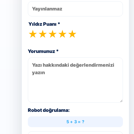
Yıldız Puanı *
★
★
★
★
★
Yorumunuz *
Robot doğrulama:
5 + 3 = ?