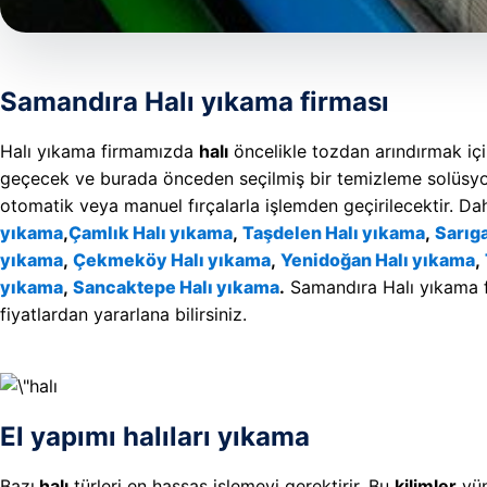
Samandıra Halı yıkama firması
Halı yıkama firmamızda
halı
öncelikle tozdan arındırmak içi
geçecek ve burada önceden seçilmiş bir temizleme solüsyon
otomatik veya manuel fırçalarla işlemden geçirilecektir. Da
yıkama
,
Çamlık Halı yıkama
,
Taşdelen Halı yıkama
,
Sarıga
yıkama
,
Çekmeköy Halı yıkama
,
Yenidoğan Halı yıkama
,
yıkama
,
Sancaktepe Halı yıkama
.
Samandıra Halı yıkama firm
fiyatlardan yararlana bilirsiniz.
El yapımı halıları yıkama
Bazı
halı
türleri en hassas işlemeyi gerektirir. Bu
kilimler
yün