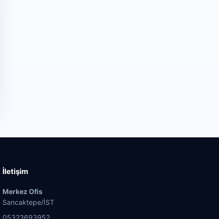
İletişim
Merkez Ofis
Sancaktepe/İST
05323693952