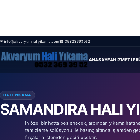
✉ info@akvaryumhaliyikama.com
☎ 05323693952
Ana Sayfa
/
Blog
/
Samandıra Halı yıkama firması
ANASAYFA
HIZMETLER
HALI YIKAMA
SAMANDIRA HALI Y
in özel bir hatta beslenecek, ardından yıkama hattı
temizleme solüsyonu ile basınç altında işlemden ge
fırçalarla işlemden geçirilecektir.