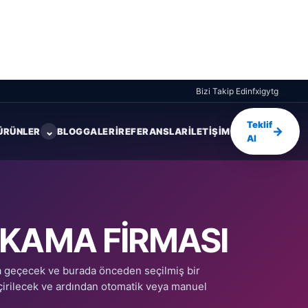
Bizi Takip Edin
f
x
ig
yt
g
Teklif
→
⌄
ÜRÜNLER
BLOG
GALERI
REFERANSLAR
İLETIŞIM
Al
IKAMA FIRMASI
na geçecek ve burada önceden seçilmiş bir
çirilecek ve ardından otomatik veya manuel