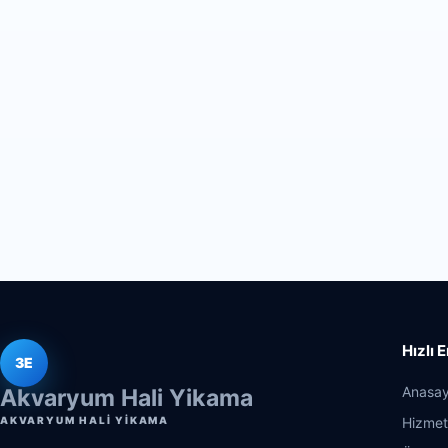
Hızlı 
3E
Anasay
Akvaryum Hali Yikama
AKVARYUM HALI YIKAMA
Hizmet