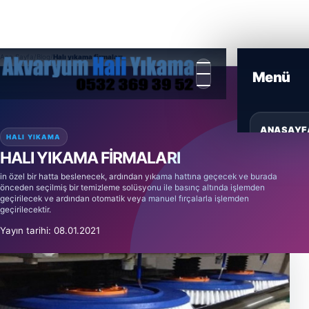
Ana Sayfa
/
Blog
/
Halı yıkama firmaları
ANASAYF
HALI YIKAMA
HALI YIKAMA FIRMALARI
HIZMETL
in özel bir hatta beslenecek, ardından yıkama hattına geçecek ve burada
önceden seçilmiş bir temizleme solüsyonu ile basınç altında işlemden
geçirilecek ve ardından otomatik veya manuel fırçalarla işlemden
ÜRÜNLER
geçirilecektir.
Yayın tarihi: 08.01.2021
BLOG
GALERI