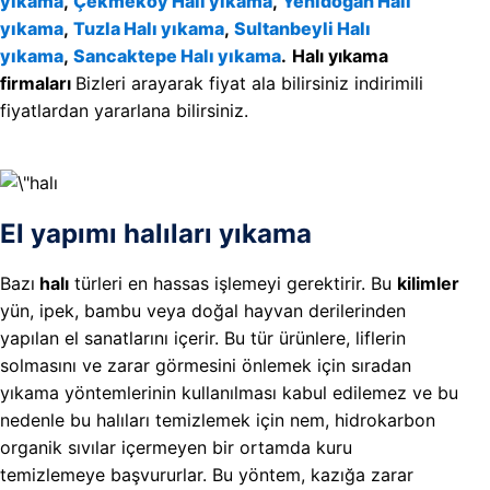
yıkama
,
Çekmeköy Halı yıkama
,
Yenidoğan Halı
yıkama
,
Tuzla Halı yıkama
,
Sultanbeyli Halı
yıkama
,
Sancaktepe Halı yıkama
.
Halı yıkama
firmaları
Bizleri arayarak fiyat ala bilirsiniz indirimili
fiyatlardan yararlana bilirsiniz.
El yapımı halıları yıkama
Bazı
halı
türleri en hassas işlemeyi gerektirir. Bu
kilimler
yün, ipek, bambu veya doğal hayvan derilerinden
yapılan el sanatlarını içerir. Bu tür ürünlere, liflerin
solmasını ve zarar görmesini önlemek için sıradan
yıkama yöntemlerinin kullanılması kabul edilemez ve bu
nedenle bu halıları temizlemek için nem, hidrokarbon
organik sıvılar içermeyen bir ortamda kuru
temizlemeye başvururlar. Bu yöntem, kazığa zarar