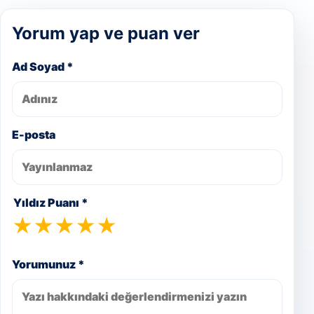
Yorum yap ve puan ver
Ad Soyad *
E-posta
Yıldız Puanı *
★
★
★
★
★
Yorumunuz *