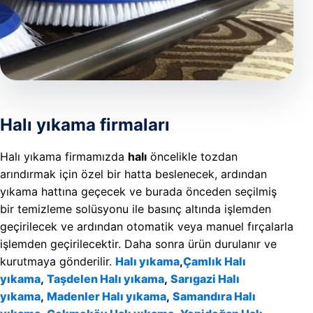
REFERAN
İLETIŞIM
Halı yıkama firmaları
Halı yıkama firmamızda
halı
öncelikle tozdan
arındırmak için özel bir hatta beslenecek, ardından
yıkama hattına geçecek ve burada önceden seçilmiş
bir temizleme solüsyonu ile basınç altında işlemden
geçirilecek ve ardından otomatik veya manuel fırçalarla
işlemden geçirilecektir. Daha sonra ürün durulanır ve
kurutmaya gönderilir.
Halı yıkama
,
Çamlık Halı
yıkama
,
Taşdelen Halı yıkama
,
Sarıgazi Halı
yıkama
,
Madenler Halı yıkama
,
Samandıra Halı