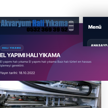
Ana Sayfa
/
Blog
/
El yapımı halı yıkama
ANASAYF
HALI YIKAMA
EL YAPIMI HALI YIKAMA
HIZMETL
El yapımı halı yıkama El yapımı halı yıkama Bazı halı türleri en hassas
işlemeyi gerektirir.
ÜRÜNLER
Yayın tarihi: 18.10.2022
BLOG
GALERI