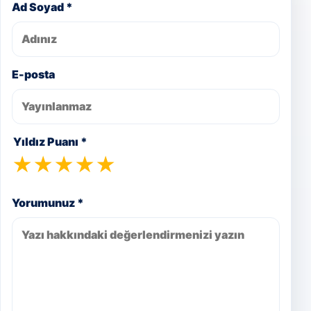
Ad Soyad *
E-posta
Yıldız Puanı *
★
★
★
★
★
Yorumunuz *