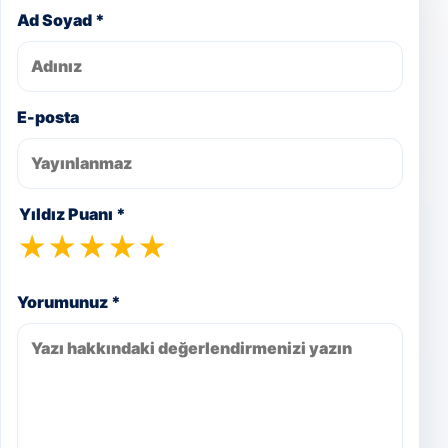
Ad Soyad *
E-posta
Yıldız Puanı *
★
★
★
★
★
Yorumunuz *