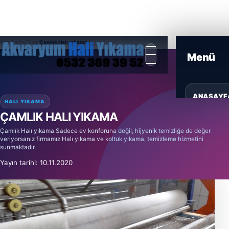
Ana Sayfa
/
Blog
/
Çamlık Halı yıkama
ANASAYF
HALI YIKAMA
ÇAMLIK HALI YIKAMA
HIZMETL
Çamlık Halı yıkama Sadece ev konforuna değil, hijyenik temizliğe de değer
veriyorsanız firmamız Halı yıkama ve koltuk yıkama, temizleme hizmetini
sunmaktadır.
ÜRÜNLER
Yayın tarihi: 10.11.2020
BLOG
GALERI